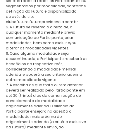
ser ofertados a todos os Participantes ou
segmentados por modalidade, conforme
definição da Futuro e disponibilizado
através do site
clubefuturo.futuroprevidencia.com.br
5. A Futuro se reserva o direito de, a
qualquer momento mediante prévia
comunicação ao Participante, criar
modalidades, bem como excluir e/ou
alterar as modalidades vigentes.
6. Caso alguma modalidade seja
descontinuada, o Participante receberá os
benefícios do respectivo mês,
considerando a modalidade mensal
aderida, e poderá, a seu critério, aderir a
outra modalidade vigente.
7. A escolha de que trata o item anterior
deverá ser realizada pelo Participante em
até 30 (trinta) dias da comunicação de
cancelamento da modalidade
originalmente aderida. O silêncio do
Participante ensejará na adesão à
modalidade mais próxima do
originalmente aderido (a critério exclusivo
da Futuro), mediante envio, ao