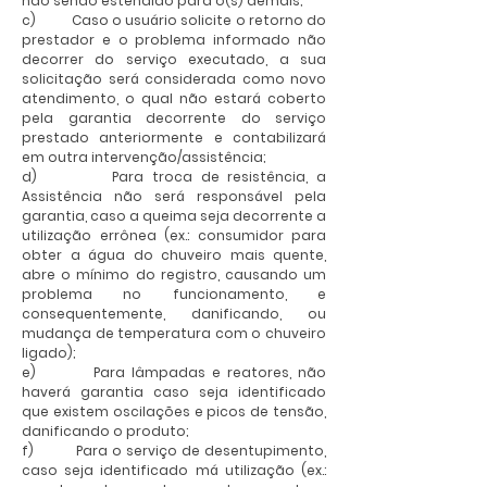
não sendo estendido para o(s) demais;
c) Caso o usuário solicite o retorno do
prestador e o problema informado não
decorrer do serviço executado, a sua
solicitação será considerada como novo
atendimento, o qual não estará coberto
pela garantia decorrente do serviço
prestado anteriormente e contabilizará
em outra intervenção/assistência;
d) Para troca de resistência, a
Assistência não será responsável pela
garantia, caso a queima seja decorrente a
utilização errônea (ex.: consumidor para
obter a água do chuveiro mais quente,
abre o mínimo do registro, causando um
problema no funcionamento, e
consequentemente, danificando, ou
mudança de temperatura com o chuveiro
ligado);
e) Para lâmpadas e reatores, não
haverá garantia caso seja identificado
que existem oscilações e picos de tensão,
danificando o produto;
f) Para o serviço de desentupimento,
caso seja identificado má utilização (ex.: