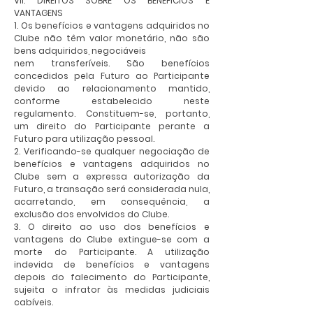
VII. DIREITOS SOBRE OS BENEFÍCIOS E
VANTAGENS
1. Os benefícios e vantagens adquiridos no
Clube não têm valor monetário, não são
bens adquiridos, negociáveis
nem transferíveis. São benefícios
concedidos pela Futuro ao Participante
devido ao relacionamento mantido,
conforme estabelecido neste
regulamento. Constituem-se, portanto,
um direito do Participante perante a
Futuro para utilização pessoal.
2. Verificando-se qualquer negociação de
benefícios e vantagens adquiridos no
Clube sem a expressa autorização da
Futuro, a transação será considerada nula,
acarretando, em consequência, a
exclusão dos envolvidos do Clube.
3. O direito ao uso dos benefícios e
vantagens do Clube extingue-se com a
morte do Participante. A utilização
indevida de benefícios e vantagens
depois do falecimento do Participante,
sujeita o infrator às medidas judiciais
cabíveis.