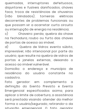
queimadas, interruptores defeituosos,
disjuntores e fusíveis danificados, chaves
faca, troca de resistências de chuveiros
(não blindados), torneiras elétricas
decorrentes de problemas funcionais ou
que possam vir a acarretar curto circuito
ou interrupção de energia na residência;
c) Chaveiro: perda, quebra da chave
na fechadura, roubo ou furto das chaves
de portas de acesso ao imóvel;
d) Quebra de Vidros: evento súbito,
imprevisível, não intencional por parte do
usuário, que resulte na quebra de vidros de
portas e janelas externas, deixando o
acesso ao imóvel vulnerável.
Domicílio: o endereço e município de
residência do usuário constante no
cadastro.
Fato gerador: em complemento a
definição do Evento Previsto e Evento
Emergencial especificados acima, para
aplicar o limite de cobertura, a assistência
será prestada visando atender da melhor
forma o usuário/segurado, retirando-o da
situação emergencial. O fato gerador