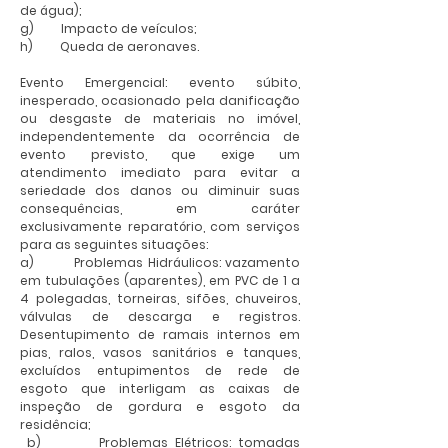
de água);
g) Impacto de veículos;
h) Queda de aeronaves.
Evento Emergencial: evento súbito,
inesperado, ocasionado pela danificação
ou desgaste de materiais no imóvel,
independentemente da ocorrência de
evento previsto, que exige um
atendimento imediato para evitar a
seriedade dos danos ou diminuir suas
consequências, em caráter
exclusivamente reparatório, com serviços
para as seguintes situações:
a) Problemas Hidráulicos: vazamento
em tubulações (aparentes), em PVC de 1 a
4 polegadas, torneiras, sifões, chuveiros,
válvulas de descarga e registros.
Desentupimento de ramais internos em
pias, ralos, vasos sanitários e tanques,
excluídos entupimentos de rede de
esgoto que interligam as caixas de
inspeção de gordura e esgoto da
residência;
b) Problemas Elétricos: tomadas