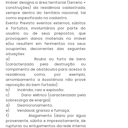
Imóvel: designa a área territorial (terreno +
construções) da residência cadastrada,
sempre dentro do território nacional, tal
como especificado no cadastro.
Evento Previsto: eventos externos, súbitos
e fortuitos, involuntários por parte do
usuário ou de seus prepostos, que
provoquem danos materiais no imóvel
e/ou resultem em ferimentos nos seus
ocupantes, decorrentes das seguintes
situações:
a) Roubo ou furto de bens
(caracterizado pela destruição ou
rompimento de obstáculos para acesso à
residência, como, por exemplo,
arrombamento a Assistência não provê
reposição do bem furtado);
b) Incêndio, raio e explosão;
c) Dano elétrico (caracterizado pela
sobrecarga de energia);
d) Desmoronamento;
e) Vendaval, granizo e fumaça;
f) Alagamento (dano por água
proveniente, súbita e imprevistamente, de
rupturas ou entupimentos da rede interna