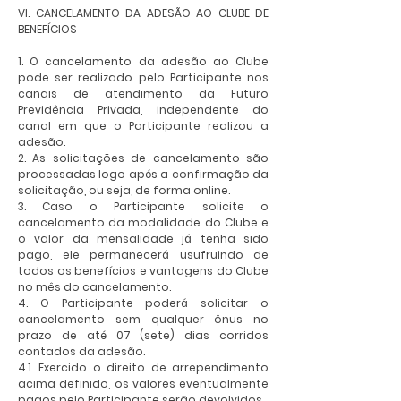
VI. CANCELAMENTO DA ADESÃO AO CLUBE DE
BENEFÍCIOS
1. O cancelamento da adesão ao Clube
pode ser realizado pelo Participante nos
canais de atendimento da Futuro
Previdência Privada, independente do
canal em que o Participante realizou a
adesão.
2. As solicitações de cancelamento são
processadas logo após a confirmação da
solicitação, ou seja, de forma online.
3. Caso o Participante solicite o
cancelamento da modalidade do Clube e
o valor da mensalidade já tenha sido
pago, ele permanecerá usufruindo de
todos os benefícios e vantagens do Clube
no mês do cancelamento.
4. O Participante poderá solicitar o
cancelamento sem qualquer ônus no
prazo de até 07 (sete) dias corridos
contados da adesão.
4.1. Exercido o direito de arrependimento
acima definido, os valores eventualmente
pagos pelo Participante serão devolvidos.