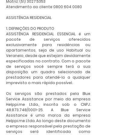
Matriz:
(51) 3027.5353
Atendimento ao cliente
0800 604 0080
ASSISTÊNCIA RESIDENCIAL
1. DEFINIÇÕES DO PRODUTO
ASSISTÊNCIA RESIDENCIAL ESSENCIAL é um
pacote de serviços oferecidos
exclusivamente para residências ou
apartamentos, seja de uso Habitual ou
Veraneio, desde que estejam devidamente
especificadas no contrato. Com o pacote
de serviços você sempre terá a sua
disposição um quadro selecionado de
prestadores para atendê-lo a qualquer
imprevisto o mais rápido possível.
Os serviços são prestados pela Blue
Service Assistance por meio da empresa
Helppi.me Ltda., inscrita sob o CNPJ:
48.873.748
/0001-25. A Blue Service
Assistance é uma marca da empresa
Helppi.me Ltda. Ao longo deste documento
a empresa responsável pela prestação de
serviços será identificada como