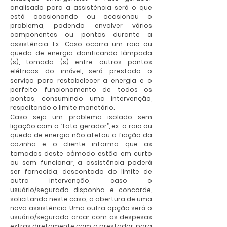
analisado para a assistência será o que
está ocasionando ou ocasionou o
problema, podendo envolver vários
componentes ou pontos durante a
assistência. Ex.: Caso ocorra um raio ou
queda de energia danificando lâmpada
(s), tomada (s) entre outros pontos
elétricos do imóvel, será prestado o
serviço para restabelecer a energia e o
perfeito funcionamento de todos os
pontos, consumindo uma intervenção,
respeitando o limite monetário.
Caso seja um problema isolado sem
ligação com o “fato gerador”, ex.: o raio ou
queda de energia não afetou a fiação da
cozinha e o cliente informa que as
tomadas deste cômodo estão em curto
ou sem funcionar, a assistência poderá
ser fornecida, descontado do limite de
outra intervenção, caso o
usuário/segurado disponha e concorde,
solicitando neste caso, a abertura de uma
nova assistência. Uma outra opção será o
usuário/segurado arcar com as despesas
extras diretamente com o prestador, para