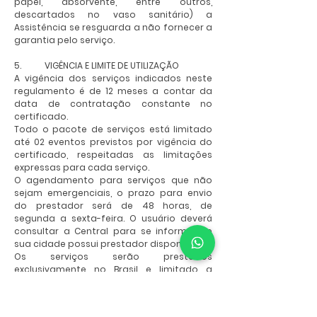
papel, absorvente, entre outros,
descartados no vaso sanitário) a
Assistência se resguarda a não fornecer a
garantia pelo serviço.
5. VIGÊNCIA E LIMITE DE UTILIZAÇÃO
A vigência dos serviços indicados neste
regulamento é de 12 meses a contar da
data de contratação constante no
certificado.
Todo o pacote de serviços está limitado
até 02 eventos previstos por vigência do
certificado, respeitadas as limitações
expressas para cada serviço.
O agendamento para serviços que não
sejam emergenciais, o prazo para envio
do prestador será de 48 horas, de
segunda a sexta-feira. O usuário deverá
consultar a Central para se informar se
sua cidade possui prestador disponível.
Os serviços serão prestados
exclusivamente no Brasil e limitado a
cidades com 100 mil habitantes.