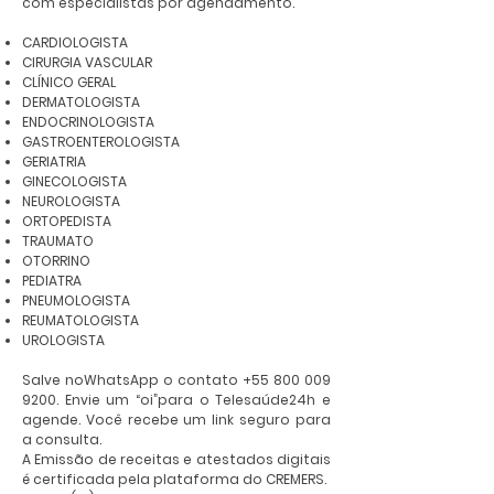
com especialistas por agendamento.
CARDIOLOGISTA
CIRURGIA VASCULAR
CLÍNICO GERAL
DERMATOLOGISTA
ENDOCRINOLOGISTA
GASTROENTEROLOGISTA
GERIATRIA
GINECOLOGISTA
NEUROLOGISTA
ORTOPEDISTA
TRAUMATO
OTORRINO
PEDIATRA
PNEUMOLOGISTA
REUMATOLOGISTA
UROLOGISTA
Salve noWhatsApp o contato
+55 800 009
9200
. Envie um “oi”para o Telesaúde24h e
agende. Você recebe um link seguro para
a consulta.
A Emissão de receitas e atestados digitais
é certificada pela plataforma do CREMERS.