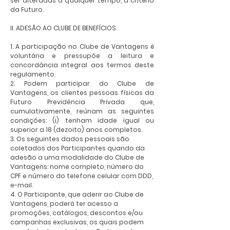
ser alteradas a qualquer tempo, a critério
da Futuro.
II. ADESÃO AO CLUBE DE BENEFÍCIOS
1. A participação no Clube de Vantagens é
voluntária e pressupõe a leitura e
concordância integral aos termos deste
regulamento.
2. Podem participar do Clube de
Vantagens, os clientes pessoas físicas da
Futuro Previdência Privada que,
cumulativamente, reúnam as seguintes
condições: (i) tenham idade igual ou
superior a 18 (dezoito) anos completos.
3. Os seguintes dados pessoais são
coletados dos Participantes quando da
adesão a uma modalidade do Clube de
Vantagens: nome completo, número do
CPF e número do telefone celular com DDD,
e-mail.
4. O Participante, que aderir ao Clube de
Vantagens, poderá ter acesso a
promoções, catálogos, descontos e/ou
campanhas exclusivas, os quais podem